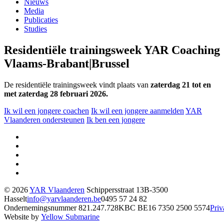
Nieuws
Media
Publicaties
Studies
Residentiële trainingsweek YAR Coaching
Vlaams-Brabant|Brussel
De residentiële trainingsweek vindt plaats van
zaterdag 21 tot en
met zaterdag 28 februari 2026.
Ik wil een jongere coachen
Ik wil een jongere aanmelden
YAR
Vlaanderen ondersteunen
Ik ben een jongere
© 2026
YAR Vlaanderen
Schippersstraat 13
B-3500
Hasselt
info@yarvlaanderen.be
0495 57 24 82
Ondernemingsnummer 821.247.728
KBC BE16 7350 2500 5574
Priv
Website by
Yellow Submarine