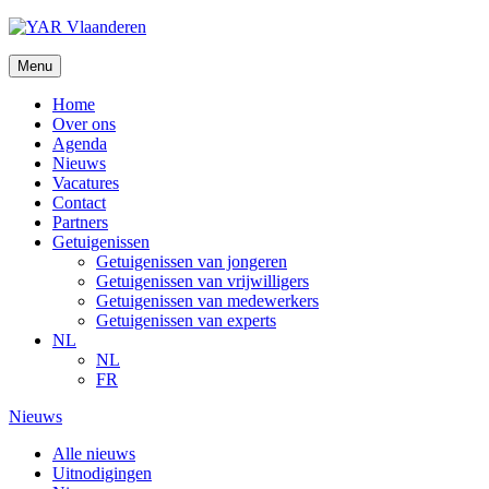
Ga
naar
de
Menu
inhoud
Home
Over ons
Agenda
Nieuws
Vacatures
Contact
Partners
Getuigenissen
Getuigenissen van jongeren
Getuigenissen van vrijwilligers
Getuigenissen van medewerkers
Getuigenissen van experts
NL
NL
FR
Nieuws
Alle nieuws
Uitnodigingen