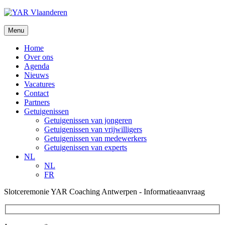
Ga
naar
de
Menu
inhoud
Home
Over ons
Agenda
Nieuws
Vacatures
Contact
Partners
Getuigenissen
Getuigenissen van jongeren
Getuigenissen van vrijwilligers
Getuigenissen van medewerkers
Getuigenissen van experts
NL
NL
FR
Slotceremonie YAR Coaching Antwerpen - Informatieaanvraag