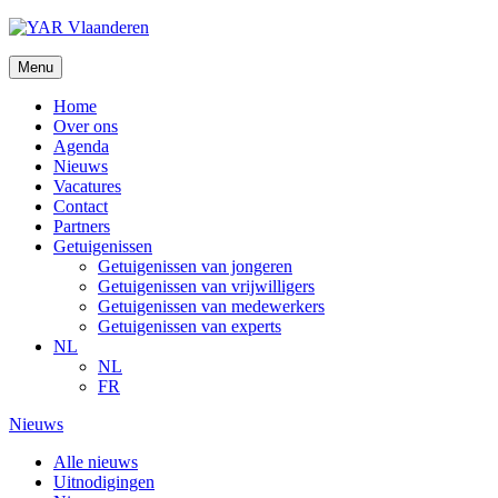
Ga
naar
de
Menu
inhoud
Home
Over ons
Agenda
Nieuws
Vacatures
Contact
Partners
Getuigenissen
Getuigenissen van jongeren
Getuigenissen van vrijwilligers
Getuigenissen van medewerkers
Getuigenissen van experts
NL
NL
FR
Nieuws
Alle nieuws
Uitnodigingen