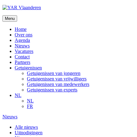
Ga
naar
de
Menu
inhoud
Home
Over ons
Agenda
Nieuws
Vacatures
Contact
Partners
Getuigenissen
Getuigenissen van jongeren
Getuigenissen van vrijwilligers
Getuigenissen van medewerkers
Getuigenissen van experts
NL
NL
FR
Nieuws
Alle nieuws
Uitnodigingen